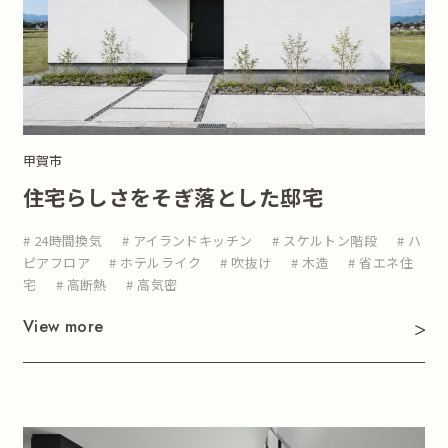
甲賀市
住宅らしさをそぎ落とした邸宅
# 24時間換気
# アイランドキッチン
# スケルトン階段
# ハ
ピアフロア
# ホテルライク
# 吹抜け
# 木造
# 省エネ住
宅
# 高断熱
# 高気密
View more