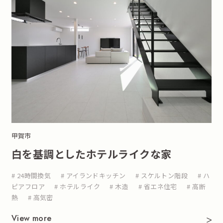
甲賀市
白を基調としたホテルライクな家
# 24時間換気
# アイランドキッチン
# スケルトン階段
# ハ
ピアフロア
# ホテルライク
# 木造
# 省エネ住宅
# 高断
熱
# 高気密
View more