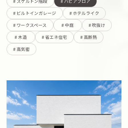
#
スケルトン階段
#
ハピアフロア
#
ビルトインガレージ
#
ホテルライク
#
ワークスペース
#
中庭
#
吹抜け
#
木造
#
省エネ住宅
#
高断熱
#
高気密